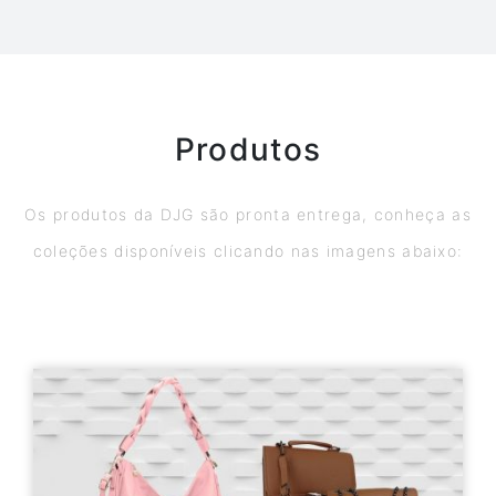
Produtos
Os produtos da DJG são pronta entrega, conheça as
coleções disponíveis clicando nas imagens abaixo: