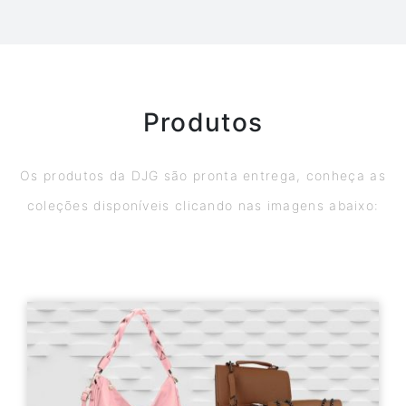
Produtos
Os produtos da DJG são pronta entrega, conheça as
coleções disponíveis clicando nas imagens abaixo: