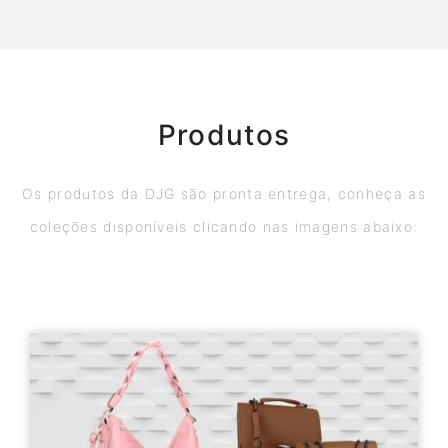
Produtos
Os produtos da DJG são pronta entrega, conheça as
coleções disponíveis clicando nas imagens abaixo: